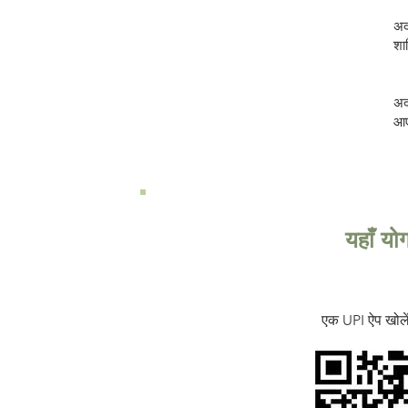
अदा
शा
अद
आए
यहाँ यो
एक UPI ऐप खोलें