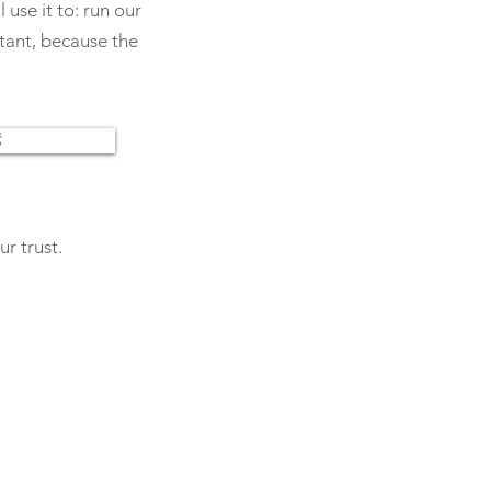
 use it to: run our
tant, because the
ं
r trust.
ल।