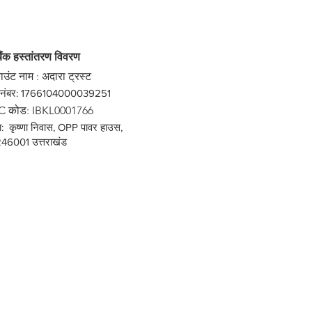
बैंक हस्तांतरण विवरण
उंट नाम : अदारा ट्रस्ट
 1766104000039251
C कोड: IBKL0001766
कृष्णा निवास, OPP पावर हाउस,
246001 उत्तराखंड