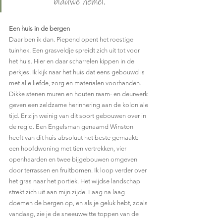
blauwe hemel. 
Een huis in de bergen
Daar ben ik dan. Piepend opent het roestige 
tuinhek. Een grasveldje spreidt zich uit tot voor 
het huis. Hier en daar scharrelen kippen in de 
perkjes. Ik kijk naar het huis dat eens gebouwd is 
met alle liefde, zorg en materialen voorhanden. 
Dikke stenen muren en houten raam- en deurwerk 
geven een zeldzame herinnering aan de koloniale 
tijd. Er zijn weinig van dit soort gebouwen over in 
de regio. Een Engelsman genaamd Winston 
heeft van dit huis absoluut het beste gemaakt: 
een hoofdwoning met tien vertrekken, vier 
openhaarden en twee bijgebouwen omgeven 
door terrassen en fruitbomen. Ik loop verder over 
het gras naar het portiek. Het wijdse landschap 
strekt zich uit aan mijn zijde. Laag na laag 
doemen de bergen op, en als je geluk hebt, zoals 
vandaag, zie je de sneeuwwitte toppen van de 