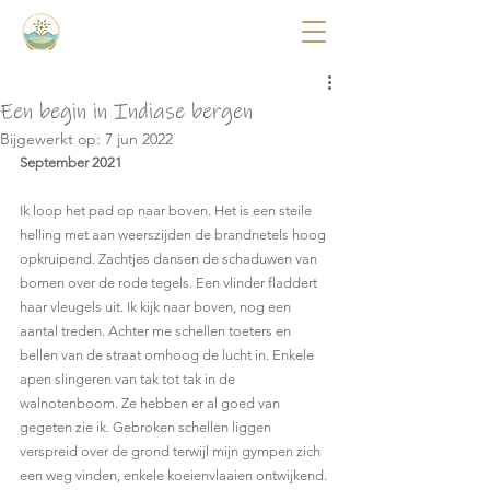
Een begin in Indiase bergen
Bijgewerkt op:
7 jun 2022
September 2021
Ik loop het pad op naar boven. Het is een steile 
helling met aan weerszijden de brandnetels hoog 
opkruipend. Zachtjes dansen de schaduwen van 
bomen over de rode tegels. Een vlinder fladdert 
haar vleugels uit. Ik kijk naar boven, nog een 
aantal treden. Achter me schellen toeters en 
bellen van de straat omhoog de lucht in. Enkele 
apen slingeren van tak tot tak in de 
walnotenboom. Ze hebben er al goed van 
gegeten zie ik. Gebroken schellen liggen 
verspreid over de grond terwijl mijn gympen zich 
een weg vinden, enkele koeienvlaaien ontwijkend.