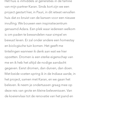
Het huis is inmiddels al generaties in de familie 
van mijn partner Karan. Sinds kort zijn we een 
project gestart hier, in Pauri, in dit ietwat vervallen 
huis dat zo bruist van de kansen voor een nieuwe 
invulling. We bouwen een inspiratiecentrum 
genaamd Adara. Een plek waar iedereen welkom 
is om paden te bewandelen naar simpel en 
bewust leven. Er zal onder andere een homestay 
en biologische tuin komen. Het geeft me 
tintelingen wanneer ik denk aan wat we hier 
opzetten. Dromen is een sterke eigenschap van 
me en ik heb het altijd de nodige aandacht 
gegeven. Eerst dromen, dan durven, dan doen. 
Met beide voeten spring ik in de Indiase aarde, in 
het project, samen met Karan, en we gaan het 
beleven. Ik neem je ondertussen graag mee op 
deze reis van grote en kleine belevenissen. Van 
de koeienvlaai tot de renovatie van het pand en 
verder. Zo kun je via woord en zin meedeinen op 
de golven van dit avontuur.